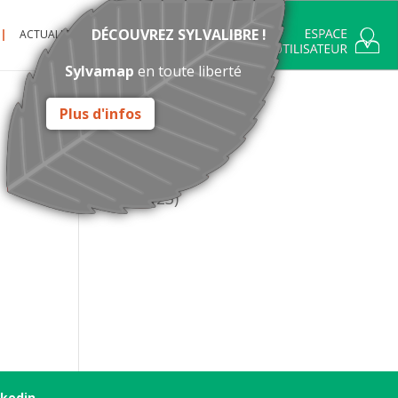
DÉCOUVREZ SYLVALIBRE !
ACTUALITÉ
CONTACT
Sylvamap
en toute liberté
Plus d'infos
Catégories
Actualité
(14)
Infos
(23)
nkedin