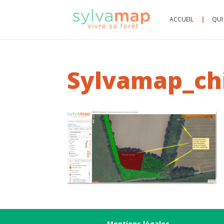
ACCUEIL
QUI
Sylvamap_ch
Mentions légales