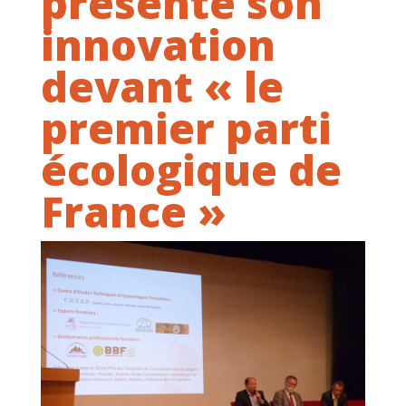
présente son
innovation
devant « le
premier parti
écologique de
France »