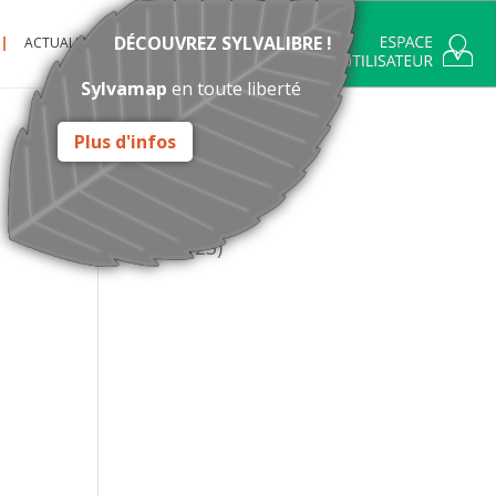
DÉCOUVREZ SYLVALIBRE !
ACTUALITÉ
CONTACT
Sylvamap
en toute liberté
Plus d'infos
Catégories
Actualité
(14)
Infos
(23)