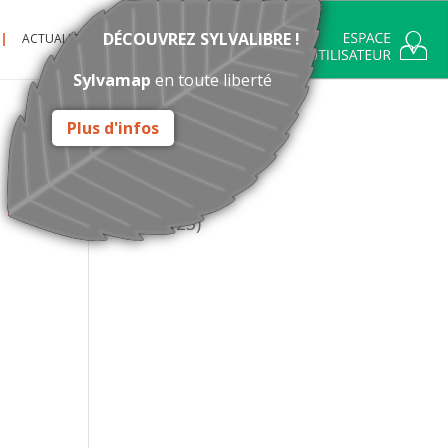
DÉCOUVREZ SYLVALIBRE !
ACTUALITÉ
CONTACT
Sylvamap
en toute liberté
Plus d'infos
Catégories
Actualité
(14)
Infos
(23)