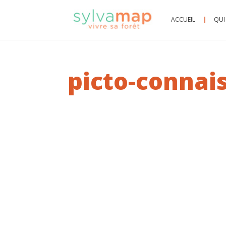
ACCUEIL
QUI
picto-connai